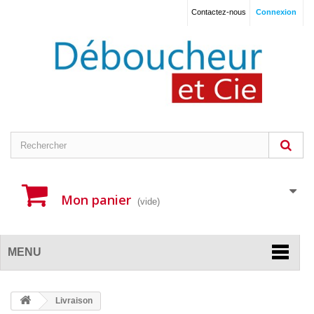
Contactez-nous
Connexion
Mon panier
(vide)
MENU
Livraison